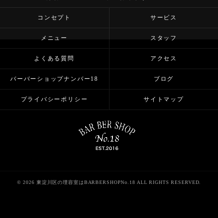
コンセプト
サービス
メニュー
スタッフ
よくある質問
アクセス
バーバーショップナンバー18
ブログ
プライバシーポリシー
サイトマップ
© 2026 東淀川区の理容室はBARBERSHOPNo.18 ALL RIGHTS RESERVED.