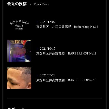
最近の投稿
Recent Posts
2021/12/07
東淀川区 北江口井高野 barber shop No.18
2021/10/15
東淀川区井高野散髪 BARBERSHOP No18
2021/07/28
東淀川区井高野散髪 BARBERSHOP No18