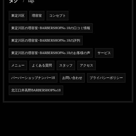
タグ
Tags
東淀川区
理容室
コンセプト
東淀川区の理容室･BARBERSHOPNo.18の口コミ情報
東淀川区の理容室･BARBERSHOPNo.18の評判
東淀川区の理容室･BARBERSHOPNo.18のお客様の声
サービス
メニュー
よくある質問
スタッフ
アクセス
バーバーショップナンバー18
お問い合わせ
プライバシーポリシー
北江口井高野BARBERSHOPNo18