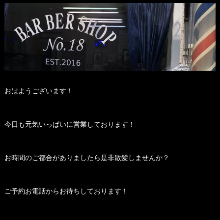
おはようございます！
今日も元気いっぱいに営業しております！
お時間のご都合がありましたら是非散髪しませんか？
ご予約お電話からお待ちしております！