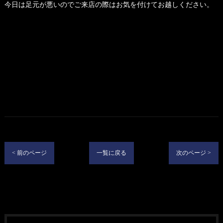
今日は足元が悪いのでご来店の際はお気を付けてお越しください。
< 前のページ
一覧に戻る
次のページ >