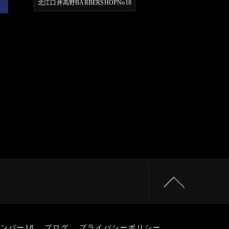
>
北江口井高野BARBERSHOPNo18
ンバー18
ブログ
プライバシーポリシー