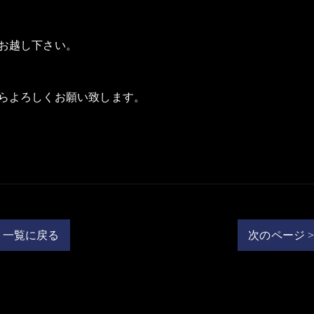
お越し下さい。
らよろしくお願い致します。
一覧に戻る
次のページ 