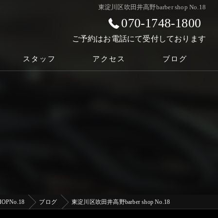
東淀川区吹田井高野barber shop No.18
070-1748-1800
ご予約はお電話にて受付しております
スタッフ
アクセス
ブログ
バーバーショップナンバー18
PNo.18
ブログ
東淀川区吹田井高野barber shop No.18