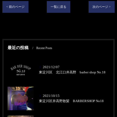
< 前のページ
一覧に戻る
次のページ >
最近の投稿
Recent Posts
2021/12/07
東淀川区 北江口井高野 barber shop No.18
2021/10/15
東淀川区井高野散髪 BARBERSHOP No18