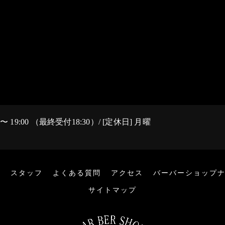
 〜 19:00 （最終受付18:30）/ [定休日] 月曜
ー
スタッフ
よくある質問
アクセス
バーバーショップナ
サイトマップ