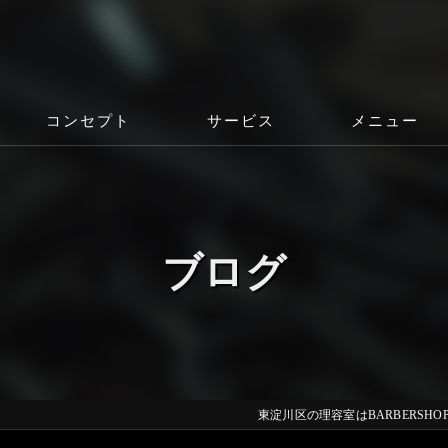
コンセプト
サービス
メニュー
東淀川区の理容室･BARBERSHOPNo.18の口コミ情報
東淀川区の理容室･BARBERSHOPNo.18の評判
ブログ
東淀川区の理容室･BARBERSHOPNo.18のお客様の声
東淀川区の理容室はBARBERSHOPN